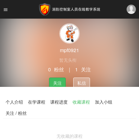
mpf0921
暂无头衔
0
粉丝
｜
1
关注
关注
私信
个人介绍
在学课程
课程进度
收藏课程
加入小组
关注 / 粉丝
无收藏的课程