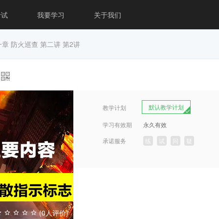
考试
我要学习
关于我们
章 防火巡查 第二讲 第2讲
默认教学计划
教学计划
学习有效期
永久有效
承诺服务
练
试
问
疑
(0人评价)