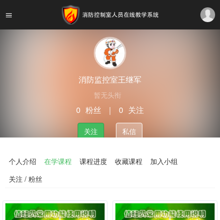
消防监控室王继军
暂无头衔
0
粉丝
｜
0
关注
关注
私信
个人介绍
在学课程
课程进度
收藏课程
加入小组
关注 / 粉丝